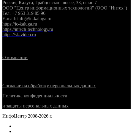
Россия, Калуга, Грабцевское шоссе, 33, офис 7
ООО "Центр информационных технологий" (ООО "Интех")
Тел. +7 953 319 85 96
E-mail: info@ic-kaluga.ru
https://ic-kaluga.ru
https://intech-technology.ru
https://sk-video.ru
Информация
О
к
омпании
Политика конфиденциальности
Согласие на обработку персональных данных
Политика конфиденциальности
и защиты персональных данных
ИнфоЦентр 2008-2026 г.