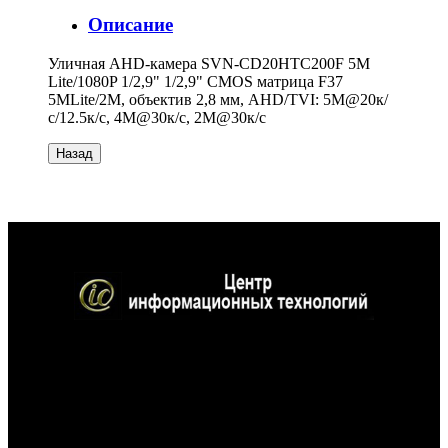
Описание
Уличная AHD-камера SVN-CD20HTC200F 5M
Lite/1080P 1/2,9" 1/2,9" CMOS матрица F37
5MLite/2M, объектив 2,8 мм, AHD/TVI: 5M@20к/
с/12.5к/с, 4М@30к/с, 2M@30к/с
Контактная информация