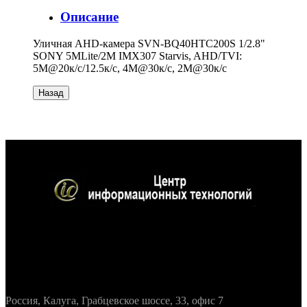
Описание
Уличная AHD-камера SVN-BQ40HTC200S 1/2.8"
SONY 5MLite/2M IMX307 Starvis, AHD/TVI:
5M@20к/с/12.5к/с, 4М@30к/с, 2M@30к/с
Контактная информация
Россия, Калуга, Грабцевское шоссе, 33, офис 7