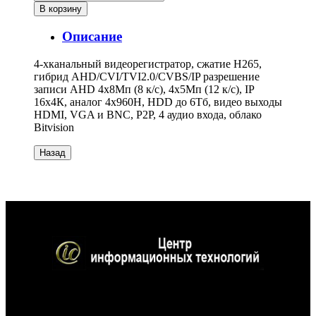
Описание
4-хканальный видеорегистратор, сжатие Н265,
гибрид AHD/CVI/TVI2.0/CVBS/IP разрешение
записи AHD 4x8Мп (8 к/с), 4x5Мп (12 к/с), IP
16x4К, аналог 4х960H, HDD до 6Тб, видео выходы
HDMI, VGA и BNC, P2P, 4 аудио входа, облако
Bitvision