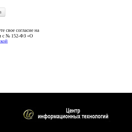
в
е свое согласие на
и с № 152-ФЗ «О
икой