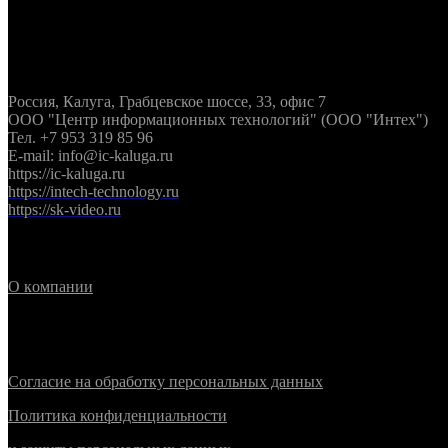
Контактная информация
Россия, Калуга, Грабцевское шоссе, 33, офис 7
ООО "Центр информационных технологий" (ООО "Интех")
Тел. +7 953 319 85 96
E-mail: info@ic-kaluga.ru
https://ic-kaluga.ru
https://intech-technology.ru
https://sk-video.ru
Информация
О
к
омпании
Политика конфиденциальности
Согласие на обработку персональных данных
Политика конфиденциальности